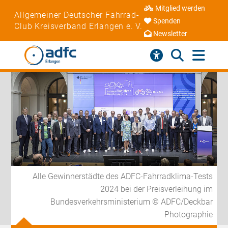
Mitglied werden
Allgemeiner Deutscher Fahrrad-
Spenden
Club Kreisverband Erlangen e. V.
Newsletter
Alle Gewinnerstädte des ADFC-Fahrradklima-Tests
2024 bei der Preisverleihung im
Bundesverkehrsministerium © ADFC/Deckbar
Photographie