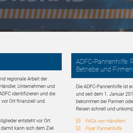
ADFC-Pannenhilfe: R
Betriebe und Firmen
nd regionale Arbeit der
, Händler, Unternehmen und
Die ADFC-Pannenhilfe ist ei
ADFC identifizieren und die
und seit dem 1. Januar 201
 vor Ort finanziell und
bekommen bei Pannen oder U
Reisen schnell und unkompli
glieder entsteht vor Ort
FAQs von Händlern
d damit kann sich dem Ziel
Flyer Pannenhilfe