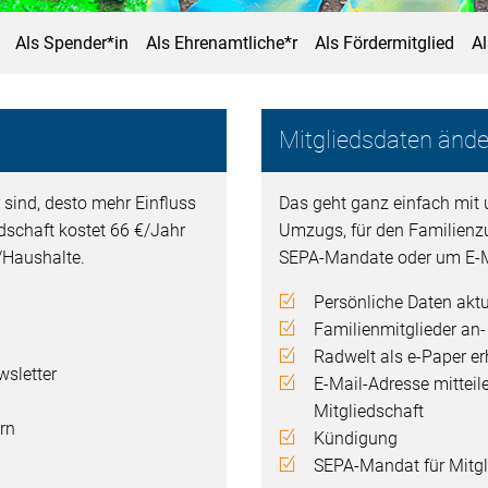
Als Spender*in
Als Ehrenamtliche*r
Als Fördermitglied
A
Mitgliedsdaten ände
 sind, desto mehr Einfluss
Das geht ganz einfach mit 
edschaft kostet 66 €/Jahr
Umzugs, für den Familienz
n/Haushalte.
SEPA-Mandate oder um E-M
Persönliche Daten aktu
Familienmitglieder an
Radwelt als e-Paper er
sletter
E-Mail-Adresse mitteil
Mitgliedschaft
rn
Kündigung
SEPA-Mandat für Mitgli