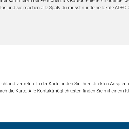
ftensammler/in bei Petitionen, als Radtourenleiter/in oder bei d
nlos und sie machen alle Spaß, du musst nur deine lokale ADFC-
chland vertreten. In der Karte finden Sie Ihren direkten Ansprech
durch die Karte. Alle Kontaktmöglichkeiten finden Sie mit einem