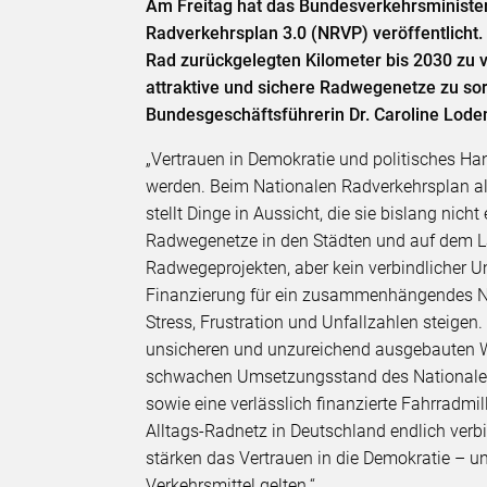
Am Freitag hat das Bundesverkehrsministe
Radverkehrsplan 3.0 (NRVP) veröffentlicht
Rad zurückgelegten Kilometer bis 2030 zu
attraktive und sichere Radwegenetze zu sor
Bundesgeschäftsführerin Dr. Caroline Lod
„Vertrauen in Demokratie und politisches Ha
werden. Beim Nationalen Radverkehrsplan all
stellt Dinge in Aussicht, die sie bislang nic
Radwegenetze in den Städten und auf dem La
Radwegeprojekten, aber kein verbindlicher U
Finanzierung für ein zusammenhängendes Ne
Stress, Frustration und Unfallzahlen steigen.
unsicheren und unzureichend ausgebauten W
schwachen Umsetzungsstand des Nationalen
sowie eine verlässlich finanzierte Fahrradm
Alltags-Radnetz in Deutschland endlich verb
stärken das Vertrauen in die Demokratie – u
Verkehrsmittel gelten.“