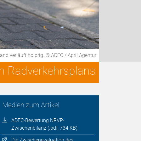
d verläuft holprig. © ADFC / April Agentur
en Radverkehrsplans
Medien zum Artikel
ADFC-Bewertung NRVP-
Zwischenbilanz (.pdf, 734 KB)
Die Zwischenevaluation des