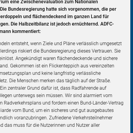
rium eine Zwischenevaluation zum Nationalen
. Die Bundesregierung hatte sich vorgenommen, die per
 verdoppeln und flächendeckend im ganzen Land für
gen. Die Halbzeitbilanz ist jedoch ernüchternd. ADFC-
emann kommentiert:
ndeln entsteht, wenn Ziele und Pläne verlässlich umgesetzt
erdings riskiert die Bundesregierung dieses Vertrauen. Sie
ht einlöst. Angekündigt waren flächendeckende und sichere
nd. Gekommen ist ein Flickenteppich aus vereinzelten
msetzungsplan und keine langfristig verlässliche
tz. Die Menschen merken das täglich auf der Straße.
 Ein zentraler Grund dafür ist, dass Radfahrende auf
egen unterwegs sein müssen. Wir sind alarmiert vom
 Radverkehrsplans und fordern einen Bund-Länder-Vertrag
illiarde vom Bund, um ein sicheres und gut ausgebautes
indlich voranzubringen. Zufriedene Verkehrsteilnehmer
nd das muss für die Nutzerinnen und Nutzer aller