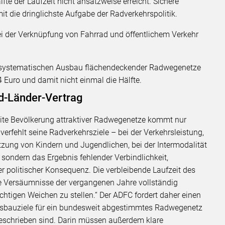
lfte der Laufzeit nicht ansatzweise erreicht. Sichere
mit die dringlichste Aufgabe der Radverkehrspolitik.
 bei der Verknüpfung von Fahrrad und öffentlichem Verkehr
en systematischen Ausbau flächendeckender Radwegenetze
4 Euro und damit nicht einmal die Hälfte.
d-Länder-Vertrag
eite Bevölkerung attraktiver Radwegenetze kommt nur
erfehlt seine Radverkehrsziele – bei der Verkehrsleistung,
utzung von Kindern und Jugendlichen, bei der Intermodalität
l, sondern das Ergebnis fehlender Verbindlichkeit,
 politischer Konsequenz. Die verbleibende Laufzeit des
e Versäumnisse der vergangenen Jahre vollständig
richtigen Weichen zu stellen.“ Der ADFC fordert daher einen
Ausbauziele für ein bundesweit abgestimmtes Radwegenetz
eschrieben sind. Darin müssen außerdem klare