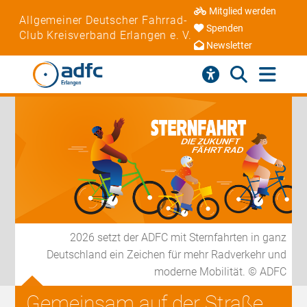
Mitglied werden
Allgemeiner Deutscher Fahrrad-
Spenden
Club Kreisverband Erlangen e. V.
Newsletter
2026 setzt der ADFC mit Sternfahrten in ganz
Deutschland ein Zeichen für mehr Radverkehr und
moderne Mobilität. © ADFC
Gemeinsam auf der Straße